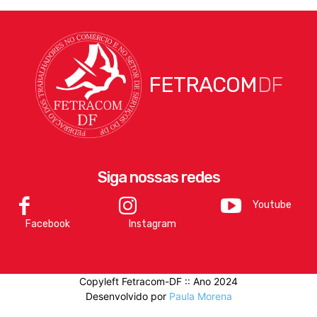
FETRACOM
DF
Siga nossas redes
Youtube
Facebook
Instagram
Copyleft Fetracom-DF :: Ano 2024
Desenvolvido por
Paula Morena