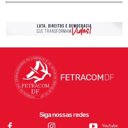
FETRACOM
DF
Siga nossas redes
Youtube