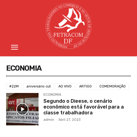
ECONOMIA
#22M
aniversário cut
AO VIVO
ARTIGO
COMEMORAÇÃO
ECONOMIA
Segundo o Dieese, o cenário
econômico está favorável para a
classe trabalhadora
admin
-
Abril 27, 2023