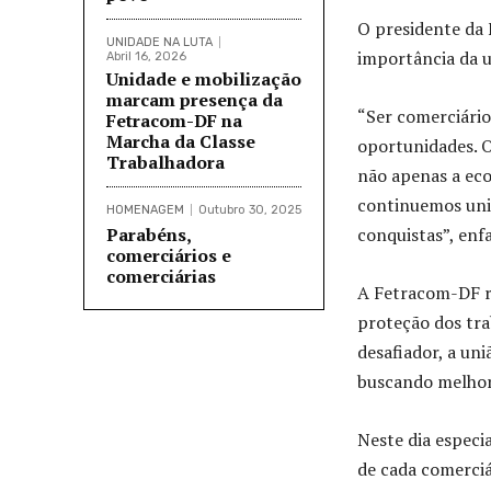
O presidente da 
UNIDADE NA LUTA
importância da 
Abril 16, 2026
Unidade e mobilização
marcam presença da
“Ser comerciário
Fetracom-DF na
Marcha da Classe
oportunidades. O
Trabalhadora
não apenas a eco
continuemos unid
HOMENAGEM
Outubro 30, 2025
Parabéns,
conquistas”, enfa
comerciários e
comerciárias
A Fetracom-DF re
proteção dos tra
desafiador, a uni
buscando melhor
Neste dia especi
de cada comerciá