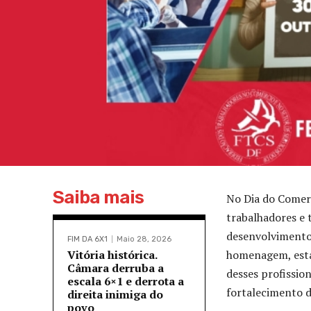
Saiba mais
No Dia do Comerc
trabalhadores e 
desenvolvimento 
FIM DA 6X1
Maio 28, 2026
Vitória histórica.
homenagem, esta
Câmara derruba a
desses profissio
escala 6×1 e derrota a
fortalecimento d
direita inimiga do
povo